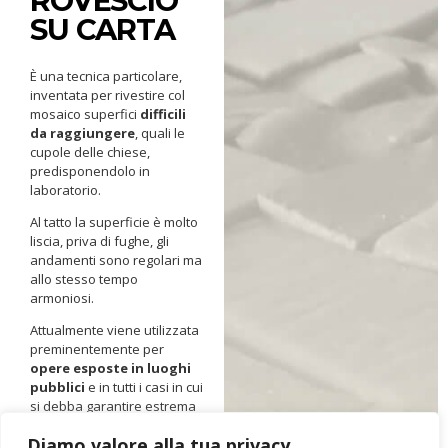
ROVESCIO
SU CARTA
È una tecnica particolare,
inventata per rivestire col
mosaico superfici
difficili
da raggiungere
, quali le
cupole delle chiese,
predisponendolo in
laboratorio.
Al tatto la superficie è molto
liscia, priva di fughe, gli
andamenti sono regolari ma
allo stesso tempo
armoniosi.
Attualmente viene utilizzata
preminentemente per
opere esposte in luoghi
pubblici
e in tutti i casi in cui
si debba garantire estrema
sicurezza (impossibilità di
Diamo valore alla tua privacy
tagliarsi o graffiarsi,