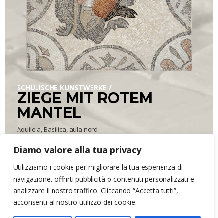
SCHULISCHE KUNSTWERKE
ZIEGE MIT ROTEM
MANTEL
Aquileia, Basilica, aula nord
Zur Schau bemerkt man die während des ersten
Ausbildungszeitraums mit der römischen Technik in einer
Diamo valore alla tua privacy
Gruppenarbeit geschaffenen Einzelheiten.
Utilizziamo i cookie per migliorare la tua esperienza di
navigazione, offrirti pubblicità o contenuti personalizzati e
analizzare il nostro traffico. Cliccando “Accetta tutti”,
ARR&DOmosaico di Elena Bonazzoli
- P.IVA 02634390302 - Via dei
acconsenti al nostro utilizzo dei cookie.
Monti, 16 - 33034 - Fagagna (UD)
Privatleben
Kontakte