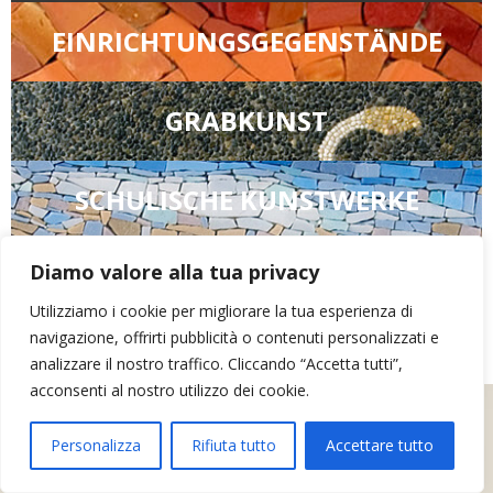
EINRICHTUNGSGEGENSTÄNDE
GRABKUNST
SCHULISCHE KUNSTWERKE
ARR&DOmosaico di Elena Bonazzoli
- P.IVA 02634390302 - Via dei
Diamo valore alla tua privacy
Monti, 16 - 33034 - Fagagna (UD)
Utilizziamo i cookie per migliorare la tua esperienza di
Privatleben
Kontakte
navigazione, offrirti pubblicità o contenuti personalizzati e
analizzare il nostro traffico. Cliccando “Accetta tutti”,
acconsenti al nostro utilizzo dei cookie.
Personalizza
Rifiuta tutto
Accettare tutto