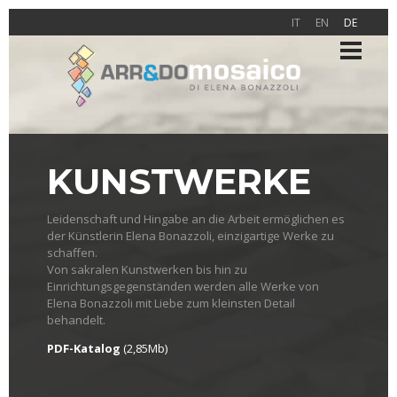
IT
EN
DE
KUNSTWERKE
Leidenschaft und Hingabe an die Arbeit ermöglichen es
der Künstlerin Elena Bonazzoli, einzigartige Werke zu
schaffen.
Von sakralen Kunstwerken bis hin zu
Einrichtungsgegenständen werden alle Werke von
Elena Bonazzoli mit Liebe zum kleinsten Detail
behandelt.
PDF-Katalog
(2,85Mb)