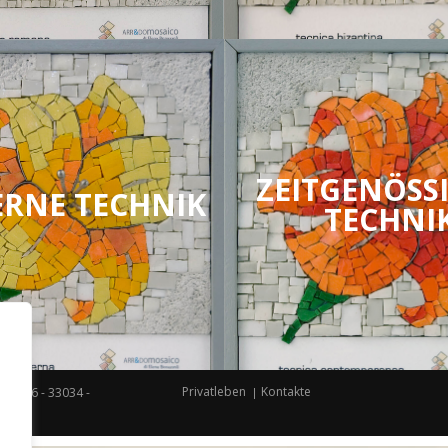
ZEITGENÖSS
RNE TECHNIK
TECHNI
Privatleben
Kontakte
nti, 16 - 33034 -