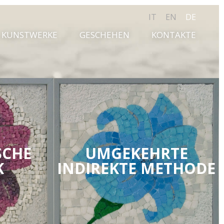
IT
EN
DE
KUNSTWERKE
GESCHEHEN
KONTAKTE
SCHE
UMGEKEHRTE
K
INDIREKTE METHODE