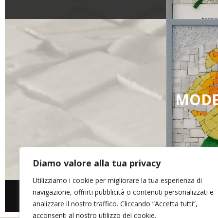
MODE
Diamo valore alla tua privacy
Utilizziamo i cookie per migliorare la tua esperienza di
ARR&DOmosaico di Elena Bonazzoli
- P.IVA 02634390302 - Via dei Mo
navigazione, offrirti pubblicità o contenuti personalizzati e
Fagagna (UD)
analizzare il nostro traffico. Cliccando “Accetta tutti”,
acconsenti al nostro utilizzo dei cookie.