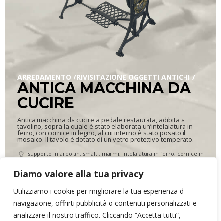
ARREDAMENTO
RIVISITAZIONE OGGETTI ANTICHI
ANTICA MACCHINA DA
CUCIRE
Antica macchina da cucire a pedale restaurata, adibita a
tavolino, sopra la quale è stato elaborata un’intelaiatura in
ferro, con cornice in legno, al cui interno è stato posato il
mosaico. Il tavolo è dotato di un vetro protettivo temperato.
supporto in areolan, smalti, marmi, intelaiatura in ferro, cornice in
legno, cristallo protettivo temperato
50 x 80 cm, altezza 80 cm
Diamo valore alla tua privacy
35,000 kg
Utilizziamo i cookie per migliorare la tua esperienza di
navigazione, offrirti pubblicità o contenuti personalizzati e
analizzare il nostro traffico. Cliccando “Accetta tutti”,
ARR&DOmosaico di Elena Bonazzoli
- P.IVA 02634390302 - Via dei