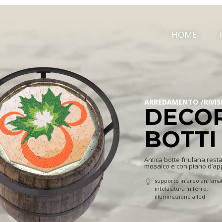
HOME
ARREDAMENTO
RIVI
DECOR
BOTTI
Antica botte friulana resta
mosaico e con piano d’appo
supporto in areolan, smal
intelaiatura in ferro,
illuminazione a led