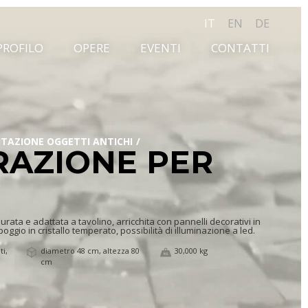
IT
EN
DE
PROFILO
OPERE
EVENTI
CONTATTI
SITAZIONE OGGETTI ANTICHI
AZIONE PER
urata e adattata a tavolino, arricchita con pannelli decorativi in
ggio in cristallo temperato, possibilità di illuminazione a led.
ti,
diametro 48 cm, altezza 80
30,000 kg
cm