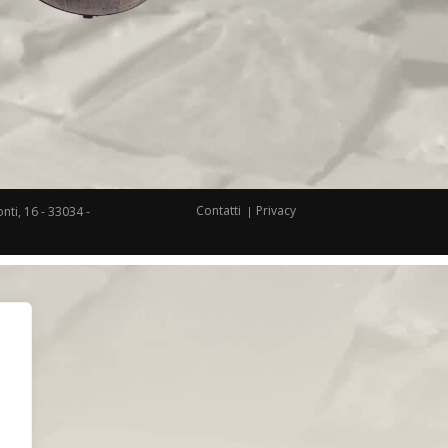
Contatti
Privacy
nti, 16 - 33034 -