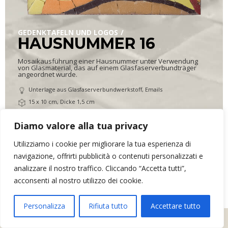
GEDENKTAFELN UND LOGOS
HAUSNUMMER 16
Mosaikausführung einer Hausnummer unter Verwendung
von Glasmaterial, das auf einem Glasfaserverbundträger
angeordnet wurde.
Unterlage aus Glasfaserverbundwerkstoff, Emails
15 x 10 cm, Dicke 1,5 cm
0,295 kg
Diamo valore alla tua privacy
Utilizziamo i cookie per migliorare la tua esperienza di
ARR&DOmosaico di Elena Bonazzoli
- P.IVA 02634390302 - Via dei
navigazione, offrirti pubblicità o contenuti personalizzati e
Monti, 16 - 33034 - Fagagna (UD)
analizzare il nostro traffico. Cliccando “Accetta tutti”,
Privatleben
Kontakte
acconsenti al nostro utilizzo dei cookie.
Personalizza
Rifiuta tutto
Accettare tutto