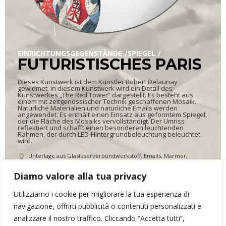
EINRICHTUNGSGEGENSTÄNDE
SPIEGEL
FUTURISTISCHES PARIS
Dieses Kunstwerk ist dem Künstler Robert Delaunay
gewidmet. In diesem Kunstwerk wird ein Detail des
Kunstwerkes „The Red Tower” dargestellt. Es besteht aus
einem mit zeitgenössischer Technik geschaffenen Mosaik.
Natürliche Materialien und natürliche Emails werden
angewendet. Es enthält einen Einsatz aus geformtem Spiegel,
der die Fläche des Mosaiks vervollständigt. Der Umriss
reflektiert und schafft einen besonderen leuchtenden
Rahmen, der durch LED-Hintergrundbeleuchtung beleuchtet
wird.
Unterlage aus Glasfaserverbundwerkstoff, Emails, Marmor,
Geformter Spiegel
97 x 72 cm, Tiefe 5 cm
Diamo valore alla tua privacy
12,900 kg
Utilizziamo i cookie per migliorare la tua esperienza di
navigazione, offrirti pubblicità o contenuti personalizzati e
analizzare il nostro traffico. Cliccando “Accetta tutti”,
ARR&DOmosaico di Elena Bonazzoli
- P.IVA 02634390302 - Via dei