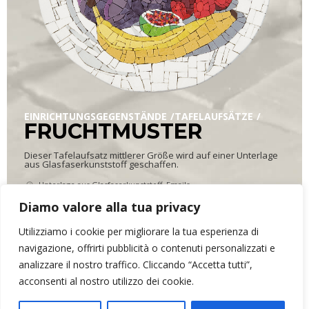
EINRICHTUNGSGEGENSTÄNDE
TAFELAUFSÄTZE
FRUCHTMUSTER
Dieser Tafelaufsatz mittlerer Größe wird auf einer Unterlage
aus Glasfaserkunststoff geschaffen.
Unterlage aus Glasfaserkunststoff, Emails
20 x 20 cm, Höhe 4 cm
Diamo valore alla tua privacy
0,995 kg
Utilizziamo i cookie per migliorare la tua esperienza di
navigazione, offrirti pubblicità o contenuti personalizzati e
analizzare il nostro traffico. Cliccando “Accetta tutti”,
ARR&DOmosaico di Elena Bonazzoli
- P.IVA 02634390302 - Via dei
acconsenti al nostro utilizzo dei cookie.
Monti, 16 - 33034 - Fagagna (UD)
Privatleben
Kontakte