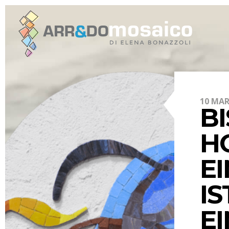
10 MAR
BI
H
E
IS
E