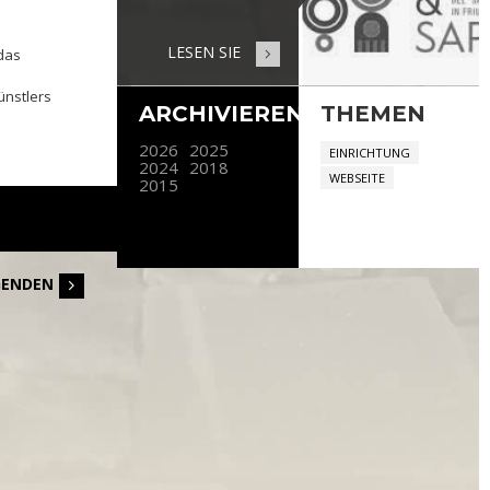
LESEN SIE
das
ünstlers
ARCHIVIEREN
THEMEN
2026
2025
EINRICHTUNG
2024
2018
WEBSEITE
2015
GENDEN