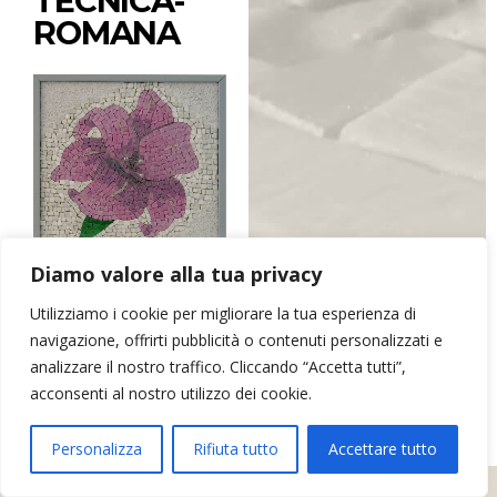
TECNICA-
ROMANA
Diamo valore alla tua privacy
Utilizziamo i cookie per migliorare la tua esperienza di
ARR&DOmosaico di Elena Bonazzoli
- P.IVA 02634390302 - Via dei
navigazione, offrirti pubblicità o contenuti personalizzati e
Monti, 16 - 33034 - Fagagna (UD)
analizzare il nostro traffico. Cliccando “Accetta tutti”,
Contatti
Privacy
acconsenti al nostro utilizzo dei cookie.
Personalizza
Rifiuta tutto
Accettare tutto