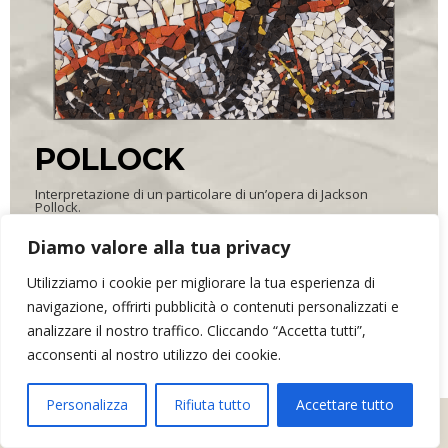
POLLOCK
Interpretazione di un particolare di un’opera di Jackson
Pollock.
Diamo valore alla tua privacy
Utilizziamo i cookie per migliorare la tua esperienza di
ARR&DOmosaico di Elena Bonazzoli
- P.IVA 02634390302 - Via dei
Monti, 16 - 33034 - Fagagna (UD)
navigazione, offrirti pubblicità o contenuti personalizzati e
analizzare il nostro traffico. Cliccando “Accetta tutti”,
Contatti
Privacy
acconsenti al nostro utilizzo dei cookie.
Personalizza
Rifiuta tutto
Accettare tutto