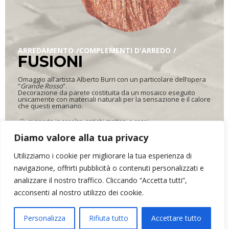
ARREDAMENTO
COMPLEMENTI D'ARREDO
FUSIONI
Omaggio all’artista Alberto Burri con un particolare dell’opera
“
Grande Rosso
”.
Decorazione da parete costituita da un mosaico eseguito
unicamente con materiali naturali per la sensazione e il calore
che questi emanano.
supporto in areolan, antichi mattoni e coppi
104 x 76 cm, profondità 5 cm
Diamo valore alla tua privacy
11,700 kg
Utilizziamo i cookie per migliorare la tua esperienza di
navigazione, offrirti pubblicità o contenuti personalizzati e
analizzare il nostro traffico. Cliccando “Accetta tutti”,
ARR&DOmosaico di Elena Bonazzoli
- P.IVA 02634390302 - Via dei
acconsenti al nostro utilizzo dei cookie.
Monti, 16 - 33034 - Fagagna (UD)
Contatti
Privacy
Personalizza
Rifiuta tutto
Accettare tutto