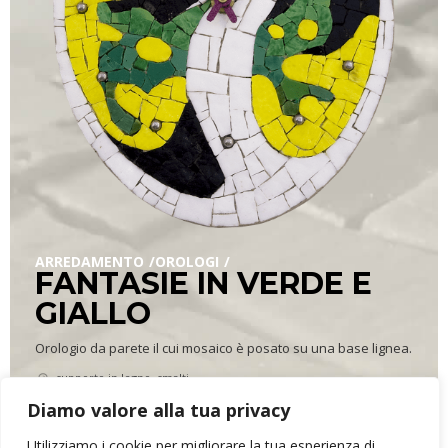
ARREDAMENTO
OROLOGI
FANTASIE IN VERDE E
GIALLO
Orologio da parete il cui mosaico è posato su una base lignea.
supporto in legno, smalti
19,5 x 24,5 cm, profondità 3,5 cm
Diamo valore alla tua privacy
0,830 kg
Utilizziamo i cookie per migliorare la tua esperienza di