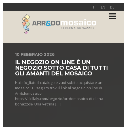
IT
EN
DE
10 FEBBRAIO 2026
IL NEGOZIO ON LINE È UN
NEGOZIO SOTTO CASA DI TUTTI
GLI AMANTI DEL MOSAICO
Hai sfogliato il catalogo e vuoi subito acquistare un
mosaico? Di seguito trovi il link al negozio on line di
Arr&domosaico.
https://skillaly.com/negozio/arrdomosaico-di-elena-
bonazzoli/ Una vetrina […]