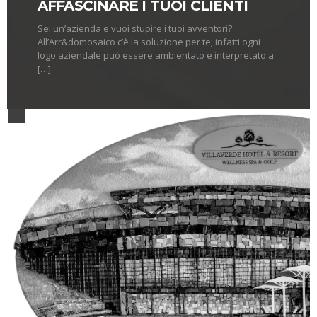
AFFASCINARE I TUOI CLIENTI
Sei un’azienda e vuoi stupire i tuoi avventori?
All’Arr&domosaico c’è la soluzione per te; infatti ogni
logo aziendale può essere ambientato e interpretato a
[…]